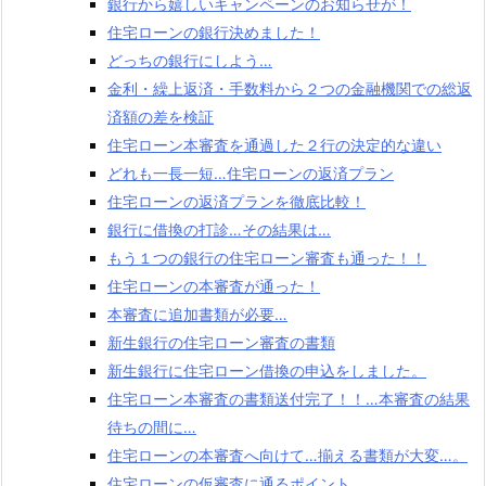
銀行から嬉しいキャンペーンのお知らせが！
住宅ローンの銀行決めました！
どっちの銀行にしよう…
金利・繰上返済・手数料から２つの金融機関での総返
済額の差を検証
住宅ローン本審査を通過した２行の決定的な違い
どれも一長一短…住宅ローンの返済プラン
住宅ローンの返済プランを徹底比較！
銀行に借換の打診…その結果は…
もう１つの銀行の住宅ローン審査も通った！！
住宅ローンの本審査が通った！
本審査に追加書類が必要…
新生銀行の住宅ローン審査の書類
新生銀行に住宅ローン借換の申込をしました。
住宅ローン本審査の書類送付完了！！…本審査の結果
待ちの間に…
住宅ローンの本審査へ向けて…揃える書類が大変…。
住宅ローンの仮審査に通るポイント