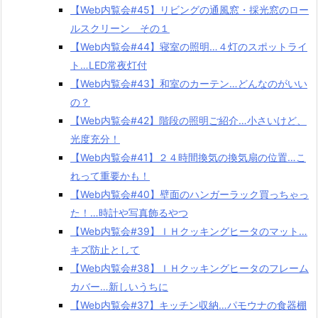
【Web内覧会#45】リビングの通風窓・採光窓のロー
ルスクリーン その１
【Web内覧会#44】寝室の照明…４灯のスポットライ
ト…LED常夜灯付
【Web内覧会#43】和室のカーテン…どんなのがいい
の？
【Web内覧会#42】階段の照明ご紹介…小さいけど、
光度充分！
【Web内覧会#41】２４時間換気の換気扇の位置…こ
れって重要かも！
【Web内覧会#40】壁面のハンガーラック買っちゃっ
た！…時計や写真飾るやつ
【Web内覧会#39】ＩＨクッキングヒータのマット…
キズ防止として
【Web内覧会#38】ＩＨクッキングヒータのフレーム
カバー…新しいうちに
【Web内覧会#37】キッチン収納…パモウナの食器棚