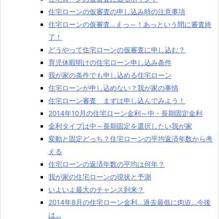
住宅ローンの仮審査の申し込み時の注意事項
住宅ローンの仮審査…えっ～！あっという間に審査終
了！
どうやって住宅ローンの仮審査に申し込む？
育児休暇明けの住宅ローン申し込み条件
我が家の条件でも申し込める住宅ローン
住宅ローンが申し込めない？我が家の事情
住宅ローン審査 まずは申し込んでみよう！
2014年10月の住宅ローン金利～中・長期固定金利
金利タイプは中～長期固定を選択したい我が家
変動と固定どっち？住宅ローンの平均返済年数から考
える
住宅ローンの返済年数の平均は何年？
我が家の住宅ローンの現状と予測
いよいよ最大のチャンス到来？
2014年8月の住宅ローン金利…過去最低に肉迫…今後
は…