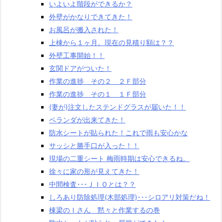
いよいよ階段ができるか？
外壁がかなりできてきた！
お風呂が搬入された！
上棟から１ヶ月。現在の見積り額は？？
外壁工事開始！！
玄関ドアがついた！
作業の進捗 その２ ２Ｆ部分
作業の進捗 その１ １Ｆ部分
(妻が)注文したステンドグラスが届いた！！
ベランダが出来てきた！
防水シートが貼られた！これで雨も安心かな
サッシと勝手口が入った！！
現場の二重シート 梅雨時期は安心できるね。
徐々に家の形が見えてきた！
中間検査･･･ＪＩＯとは？？
しろあり防除処理(木部処理)･･･シロアリ対策だね！
棟梁のＩさん 黙々と作業するの巻