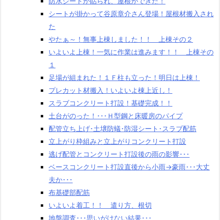
防水シートが貼られ、屋根ができた！
シートが掛かって谷原章介さん登場！屋根材搬入され
た
やたぁ～！無事上棟しました！！ 上棟その２
いよいよ上棟！一気に作業は進みます！！ 上棟その
１
足場が組まれた！１Ｆ柱も立った！明日は上棟！
プレカット材搬入！いよいよ棟上近し！
スラブコンクリート打設！基礎完成！！
土台がのった！･･･Ｈ型鋼と床暖房のパイプ
配管立ち上げ･土壌防蟻･防湿シート･スラブ配筋
立上がり枠組みと立上がりコンクリート打設
逃げ配管とコンクリート打設後の雨の影響･･･
ベースコンクリート打設直後から小雨→豪雨･･･大丈
夫か･･･
布基礎部配筋
いよいよ着工！！ 遣り方、根切
地盤調査･･･思いがけない結果･･･