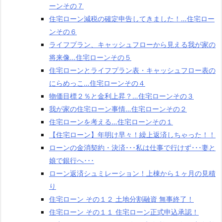
ーンその７
住宅ローン減税の確定申告してきました！…住宅ロー
ンその６
ライフプラン、キャッシュフローから見える我が家の
将来像…住宅ローンその５
住宅ローンとライフプラン表・キャッシュフロー表の
にらめっこ…住宅ローンその４
物価目標２％と金利上昇？…住宅ローンその３
我が家の住宅ローン事情…住宅ローンその２
住宅ローンを考える…住宅ローンその１
【住宅ローン】年明け早々！繰上返済しちゃった！！
ローンの金消契約・決済･･･私は仕事で行けず･･･妻と
娘で銀行へ･･･
ローン返済シュミレーション！上棟から１ヶ月の見積
り
住宅ローン その１２ 土地分割融資 無事終了！
住宅ローン その１１ 住宅ローン正式申込承認！