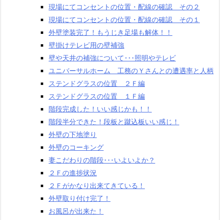
現場にてコンセントの位置・配線の確認 その２
現場にてコンセントの位置・配線の確認 その１
外壁塗装完了！もうじき足場も解体！！
壁掛けテレビ用の壁補強
壁や天井の補強について･･･照明やテレビ
ユニバーサルホーム 工務のＹさんとの遭遇率と人柄
ステンドグラスの位置 ２Ｆ編
ステンドグラスの位置 １Ｆ編
階段完成した！いい感じかも！！
階段半分できた！段板と蹴込板いい感じ！
外壁の下地塗り
外壁のコーキング
妻こだわりの階段･･･いよいよか？
２Ｆの進捗状況
２Ｆがかなり出来てきている！
外壁取り付け完了！
お風呂が出来た！