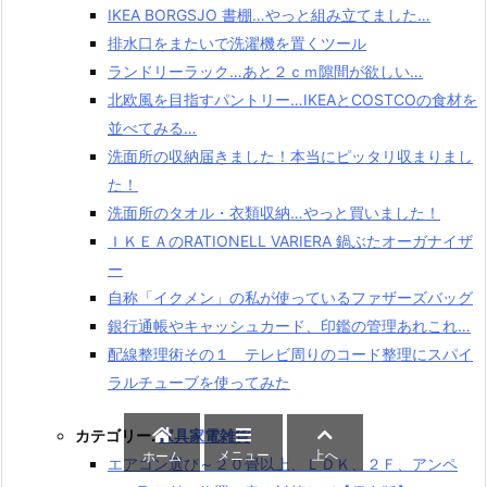
IKEA BORGSJO 書棚…やっと組み立てました…
排水口をまたいで洗濯機を置くツール
ランドリーラック…あと２ｃｍ隙間が欲しい…
北欧風を目指すパントリー…IKEAとCOSTCOの食材を
並べてみる…
洗面所の収納届きました！本当にピッタリ収まりまし
た！
洗面所のタオル・衣類収納…やっと買いました！
ＩＫＥＡのRATIONELL VARIERA 鍋ぶたオーガナイザ
ー
自称「イクメン」の私が使っているファザーズバッグ
銀行通帳やキャッシュカード、印鑑の管理あれこれ…
配線整理術その１ テレビ周りのコード整理にスパイ
ラルチューブを使ってみた
カテゴリー:
家具家電雑貨
メニュー
上へ
ホーム
エアコン選び～２０畳以上、ＬＤＫ、２Ｆ、アンペ