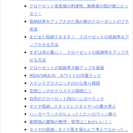
クローゼット改造後の利便性…無精者の我が家にピッ
タリ！
収納効率をアップさせた我が家のクローゼットのプチ
改造
まだまだ収納できます！ クローゼットの収納率をア
ップさせる方法
まずは倍の量に！ クローゼットの収納率をアップさ
せる方法
クローゼットの収納率大幅アップを画策
IKEAのMULIG ホワイトの洋服ラック
ステンドグラスニッチのひな祭り模様
玄関ニッチがクリスマス模様に！
自作のクローゼット内のハンガーラック
タイヤ収納…スタッドレスタイヤへの履き替え
ハンガーラックのちょっとしたハロウィン飾り
家関係の書類の整理・管理はこれがいい！！
タイヤの収納…タイヤ置き場なんて考えてなかった…