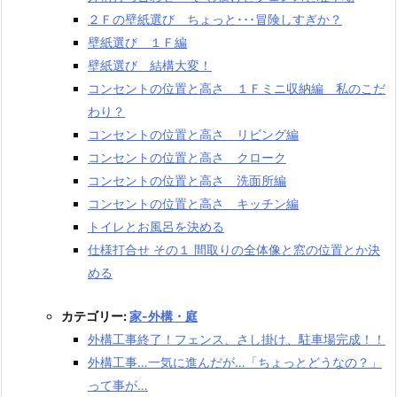
２Ｆの壁紙選び ちょっと･･･冒険しすぎか？
壁紙選び １Ｆ編
壁紙選び 結構大変！
コンセントの位置と高さ １Ｆミニ収納編 私のこだ
わり？
コンセントの位置と高さ リビング編
コンセントの位置と高さ クローク
コンセントの位置と高さ 洗面所編
コンセントの位置と高さ キッチン編
トイレとお風呂を決める
仕様打合せ その１ 間取りの全体像と窓の位置とか決
める
カテゴリー:
家-外構・庭
外構工事終了！フェンス、さし掛け、駐車場完成！！
外構工事…一気に進んだが…「ちょっとどうなの？」
って事が…