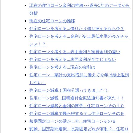
現在の住宅ローン金利の推移･･･過去5年のデータから
分析
現在の住宅ローンの推移
住宅ローンを考える…借りたり借り換えるなら今？
住宅ローンを考える…金利が史上最低水準の今がチャ
ンス！？
住宅ローンを考える…表面金利と実質金利の違い
住宅ローンを考える…表面金利が全てじゃない
住宅ローンを考える…現在の金利は
住宅ローン、家計の支出増加に備えて今年は繰上返済
しない！
住宅ローン減税！国税分還ってきました！
住宅ローン減税…国税還付金振込通知書が来た！！
住宅ローン減税と金利の関係…住宅ローンその１０
住宅ローン減税で幾ら得する？…住宅ローンその９
短期固定ローンの活かし方…住宅ローンその８
変動、固定期間選択、長期固定どれが有利？…住宅ロ