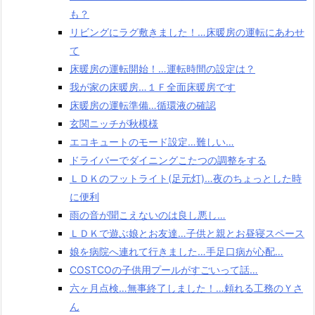
も？
リビングにラグ敷きました！…床暖房の運転にあわせ
て
床暖房の運転開始！…運転時間の設定は？
我が家の床暖房…１Ｆ全面床暖房です
床暖房の運転準備…循環液の確認
玄関ニッチが秋模様
エコキュートのモード設定…難しい…
ドライバーでダイニングこたつの調整をする
ＬＤＫのフットライト(足元灯)…夜のちょっとした時
に便利
雨の音が聞こえないのは良し悪し…
ＬＤＫで遊ぶ娘とお友達…子供と親とお昼寝スペース
娘を病院へ連れて行きました…手足口病が心配…
COSTCOの子供用プールがすごいって話…
六ヶ月点検…無事終了しました！…頼れる工務のＹさ
ん