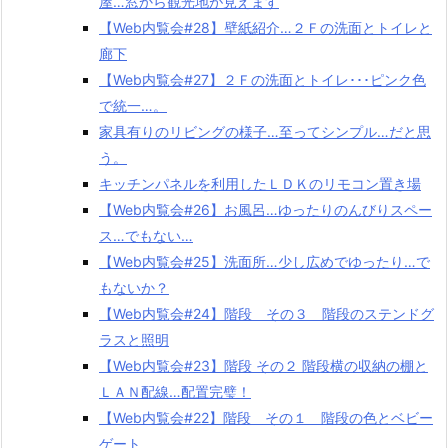
屋…窓から観光地が見えます
【Web内覧会#28】壁紙紹介…２Ｆの洗面とトイレと
廊下
【Web内覧会#27】２Ｆの洗面とトイレ･･･ピンク色
で統一…。
家具有りのリビングの様子…至ってシンプル…だと思
う。
キッチンパネルを利用したＬＤＫのリモコン置き場
【Web内覧会#26】お風呂…ゆったりのんびりスペー
ス…でもない…
【Web内覧会#25】洗面所…少し広めでゆったり…で
もないか？
【Web内覧会#24】階段 その３ 階段のステンドグ
ラスと照明
【Web内覧会#23】階段 その２ 階段横の収納の棚と
ＬＡＮ配線…配置完璧！
【Web内覧会#22】階段 その１ 階段の色とベビー
ゲート