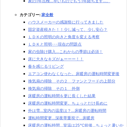
家の1年点検…早いものでもう1年経ちます…。
カテゴリー:
家全般
ハウスメーカーの感謝祭に行ってきました
固定資産税きた！！少し減って、少し安心？
ＬＤＫの照明の向きと角度を変える考察
ＬＤＫと照明･･･現在の問題点
家の虫除け購入…これからの季節は必須！
床に大きなキズがぁーーー！！
春を感じるリビング
エアコン使わなくなった。床暖房の運転時間変更後
換気扇の掃除 その２ ファンとフードの上部分
換気扇の掃除 その１ 外側
床暖房の運転時間を更に長くした結果
床暖房の運転時間変更。ちょっとだけ長めに
外は雪…室内の温度は？…床暖房の運転時間
運転時間変更…深夜帯重視で…床暖房
床暖房の運転時間…室温は25℃前後…ちょっと暑いか