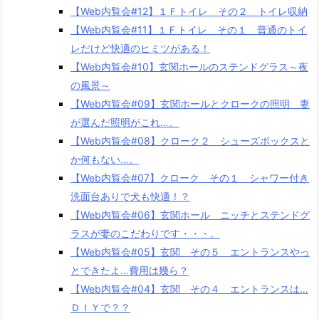
【Web内覧会#12】１Ｆトイレ その２ トイレ収納
【Web内覧会#11】１Ｆトイレ その１ 普通のトイ
レだけど快適のヒミツがある！
【Web内覧会#10】玄関ホールのステンドグラス～夜
の風景～
【Web内覧会#09】玄関ホールとクロークの照明 妻
が選んだ照明がこれ…。
【Web内覧会#08】クローク２ シューズボックスと
か何もない…。
【Web内覧会#07】クローク その１ シャワー付き
洗面台ありで犬も快適！？
【Web内覧会#06】玄関ホール ニッチとステンドグ
ラスが妻のこだわりです・・・。
【Web内覧会#05】玄関 その５ エントランスやっ
とできたよ…費用は幾ら？
【Web内覧会#04】玄関 その４ エントランスは…
ＤＩＹで？？