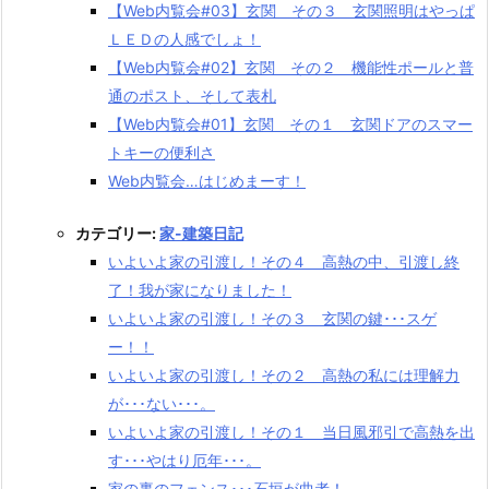
【Web内覧会#03】玄関 その３ 玄関照明はやっぱ
ＬＥＤの人感でしょ！
【Web内覧会#02】玄関 その２ 機能性ポールと普
通のポスト、そして表札
【Web内覧会#01】玄関 その１ 玄関ドアのスマー
トキーの便利さ
Web内覧会…はじめまーす！
カテゴリー:
家-建築日記
いよいよ家の引渡し！その４ 高熱の中、引渡し終
了！我が家になりました！
いよいよ家の引渡し！その３ 玄関の鍵･･･スゲ
ー！！
いよいよ家の引渡し！その２ 高熱の私には理解力
が･･･ない･･･。
いよいよ家の引渡し！その１ 当日風邪引で高熱を出
す･･･やはり厄年･･･。
家の裏のフェンス･･･石垣が曲者！