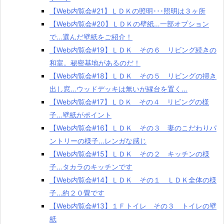
【Web内覧会#21】ＬＤＫの照明･･･照明は３ヶ所
【Web内覧会#20】ＬＤＫの壁紙…一部オプション
で…選んだ壁紙をご紹介！
【Web内覧会#19】ＬＤＫ その６ リビング続きの
和室。秘密基地があるのだ！
【Web内覧会#18】ＬＤＫ その５ リビングの掃き
出し窓…ウッドデッキは無いが縁台を置く…
【Web内覧会#17】ＬＤＫ その４ リビングの様
子…壁紙がポイント
【Web内覧会#16】ＬＤＫ その３ 妻のこだわりパ
ントリーの様子…レンガな感じ
【Web内覧会#15】ＬＤＫ その２ キッチンの様
子…タカラのキッチンです
【Web内覧会#14】ＬＤＫ その１ ＬＤＫ全体の様
子…約２０畳です
【Web内覧会#13】１Ｆトイレ その３ トイレの壁
紙