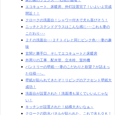
エコキュート、床暖房、外灯設置完了！いよいよ完成
間近！！
クロークの洗面台！シャワー付きで犬も喜びそう！
ニッチとステンドグラスはこんな感じ･･･これも妻の
こだわり･･･
２Ｆの洗面台･･･２Ｆトイレと同じピンク色･･･妻の趣
味
玄関と勝手口、そしてエコキュートと床暖房
外周りの工事 配水管、立水栓、室外機
パントリーの壁紙･･･妻のこだわりと欲望？が詰まっ
た仕様･･･。
壁紙が貼られてきたぞ！リビングのアクセント壁紙大
成功！
洗面台が設置された！洗面漕も深くていいんじゃな
い！
キッチンが設置された！結構大きいなぁ～
クロークの防水パネルが貼られた。これで水もＯＫ！