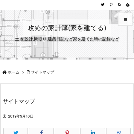
攻めの家計簿(家を建てる)
土地,設計,間取り,建築日記など家を建てた時の記録など
メニュ
サイド
前へ
ホーム
>
サイトマップ
次へ
サイトマップ
検索
2019年9月10日
B!