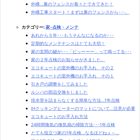
外構…裏のフェンスが着々とできてきた！
外構工事スタート！まずは裏のフェンスから･･･。
カテゴリー:
家-点検・メンテ
あれから５年･･･もうそんなになるのか･･･
定期的なメンテナンスはとても大切！
家の玄関の鍵が･･･「ピッーーー」って鳴ってる･･･
家の２年点検のお知らせがきました。
エコキュートの室外機のお手入れ その２
エコキュートの室外機のお手入れ その１
引き戸の調整をしてみました
ルンバの部品交換をしました
排水管を詰まらなくする簡単な方法…1年点検
IHクッキングヒーターのマットについて…注意が必要
エコキュートのお手入れ方法
24時間換気の換気扇の掃除方法･･･1年点検
とても役立つ家の1年点検…なるほどねぇ～…