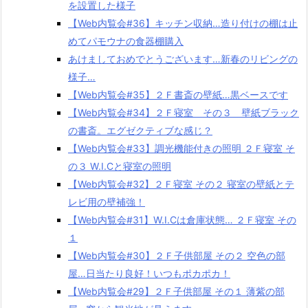
を設置した様子
【Web内覧会#36】キッチン収納…造り付けの棚は止
めてパモウナの食器棚購入
あけましておめでとうございます…新春のリビングの
様子…
【Web内覧会#35】２Ｆ書斎の壁紙…黒ベースです
【Web内覧会#34】２Ｆ寝室 その３ 壁紙ブラック
の書斎。エグゼクティブな感じ？
【Web内覧会#33】調光機能付きの照明 ２Ｆ寝室 そ
の３ W.I.Cと寝室の照明
【Web内覧会#32】２Ｆ寝室 その２ 寝室の壁紙とテ
レビ用の壁補強！
【Web内覧会#31】W.I.Cは倉庫状態… ２Ｆ寝室 その
１
【Web内覧会#30】２Ｆ子供部屋 その２ 空色の部
屋…日当たり良好！いつもポカポカ！
【Web内覧会#29】２Ｆ子供部屋 その１ 薄紫の部