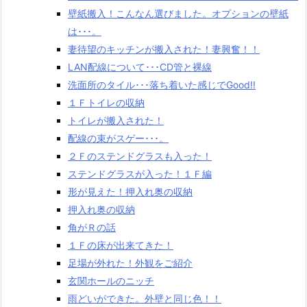
壁紙搬入！こんなん選びました。オプションの壁紙
は･･･。
妻待望のキッチンが搬入された！妻興奮！！
LAN配線について･･･CD管と裸線
洗面所のタイル･･･落ち着いた感じでGood!!
１Ｆトイレの収納
トイレが搬入された！
配線の束がスゲー･･･。
２Ｆのステンドグラスも入った！
ステンドグラスが入った！１Ｆ編
形が見えた！押入れ奥の収納
押入れ奥の収納
角がＲの話
１Ｆの床が出来てきた！
足場が外れた！外観をご紹介
玄関ホールのニッチ
雨どいができた。外壁と同じ色！！