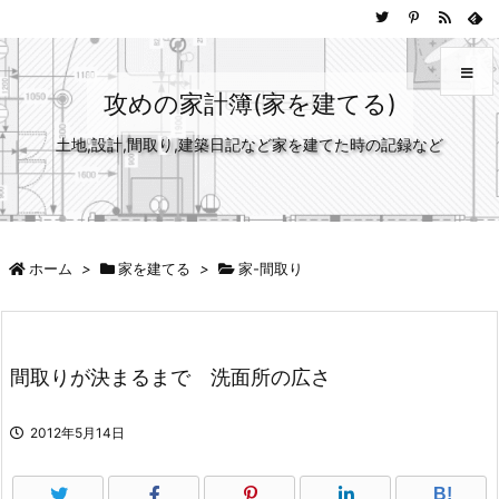
攻めの家計簿(家を建てる)
土地,設計,間取り,建築日記など家を建てた時の記録など
メニュ
サイド
前へ
ホーム
>
家を建てる
>
家-間取り
次へ
間取りが決まるまで 洗面所の広さ
検索
2012年5月14日
B!