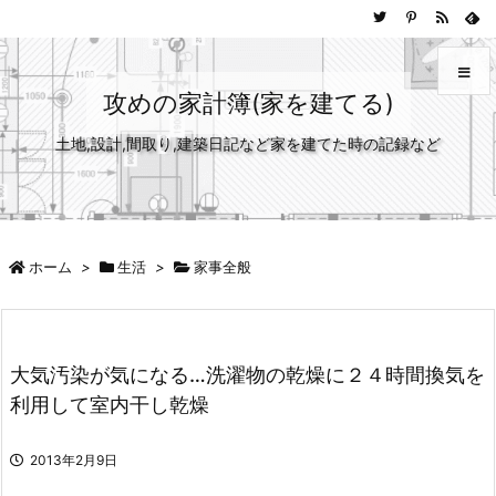
攻めの家計簿(家を建てる)
土地,設計,間取り,建築日記など家を建てた時の記録など
メニュ
サイド
前へ
ホーム
>
生活
>
家事全般
次へ
大気汚染が気になる…洗濯物の乾燥に２４時間換気を
検索
利用して室内干し乾燥
2013年2月9日