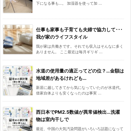
下になる事も…。 加湿器を使って加 ...
仕事も家事も子育ても夫婦で協力して･･･
我が家のライフスタイル
我が家は共働きです。それでも収入はそんなに多く
ありません。 ここ最近は毎月ギリギ ...
水道の使用量の適正ってどの位？…金額は
地域差があるけれども…
新居に越してきてから気になっていたのが水道代。
借家自体よりも安くなったのは事実 ...
西日本でPM2.5数値が異常値検出…洗濯
物は室内干しで
最近、中国の大気汚染問題がいろいろ話題になって