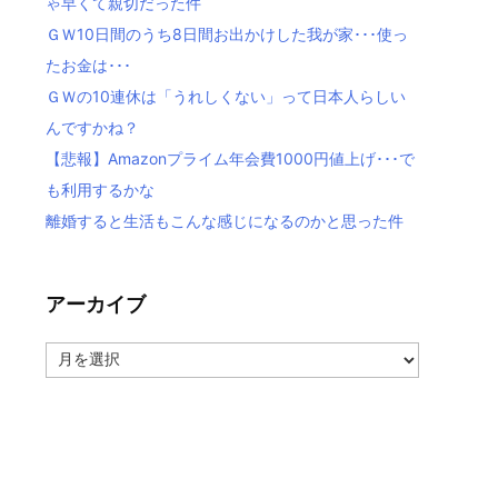
ゃ早くて親切だった件
ＧＷ10日間のうち8日間お出かけした我が家･･･使っ
たお金は･･･
ＧＷの10連休は「うれしくない」って日本人らしい
んですかね？
【悲報】Amazonプライム年会費1000円値上げ･･･で
も利用するかな
離婚すると生活もこんな感じになるのかと思った件
アーカイブ
ア
ー
カ
イ
ブ