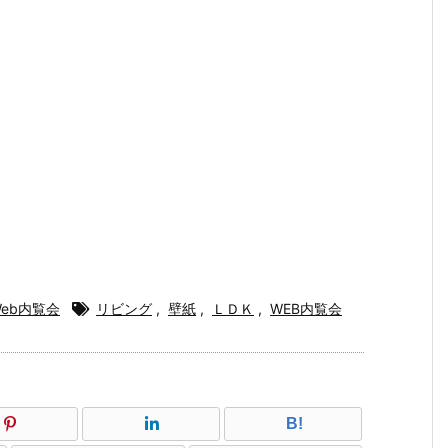
Web内覧会
リビング
,
壁紙
,
ＬＤＫ
,
WEB内覧会
B!