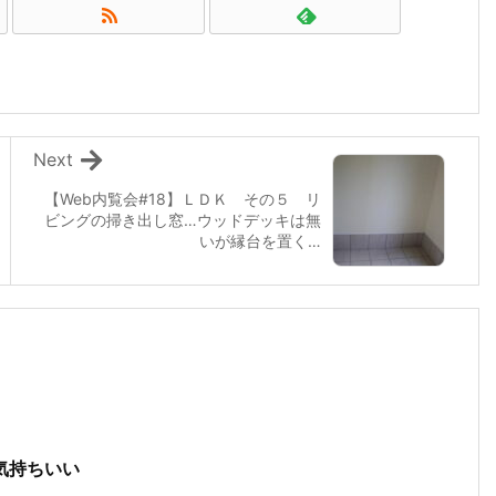
Next
【Web内覧会#18】ＬＤＫ その５ リ
ビングの掃き出し窓…ウッドデッキは無
いが縁台を置く…
気持ちいい