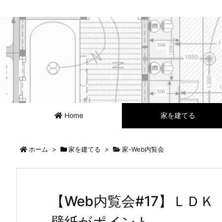
Home
家を建てる
ホーム
>
家を建てる
>
家-Web内覧会
【Web内覧会#17】ＬＤ